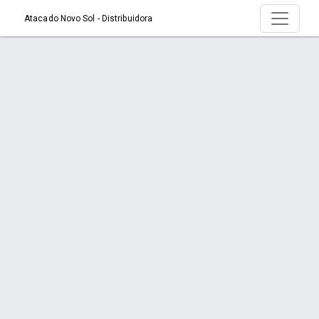
Atacado Novo Sol - Distribuidora
Produto > ABRIDOR SACARROLHA
COMPLETO MENDONZA
Início
Produto