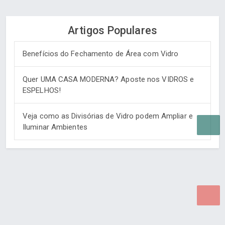
Artigos Populares
Benefícios do Fechamento de Área com Vidro
Quer UMA CASA MODERNA? Aposte nos VIDROS e
ESPELHOS!
Veja como as Divisórias de Vidro podem Ampliar e
Iluminar Ambientes
Desenvolvido por Poly Design
Cubo Guia -
www.cuboguia.com.br - Desenvolvimento de Sites e
Sistemas para WEB.
© 2026 ®
Política de Cookies