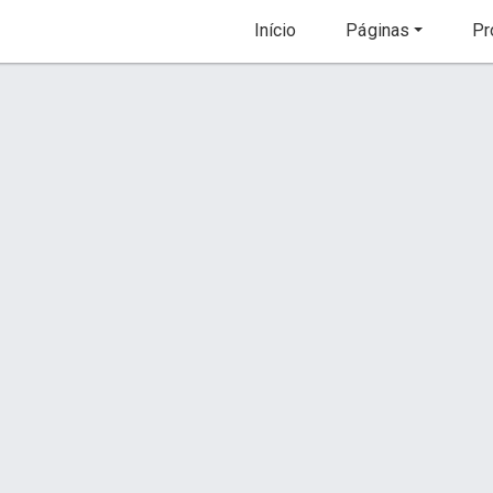
Início
Páginas
Pr
Banha Pamplona 500g
Orçamento via WhatsApp
Conta