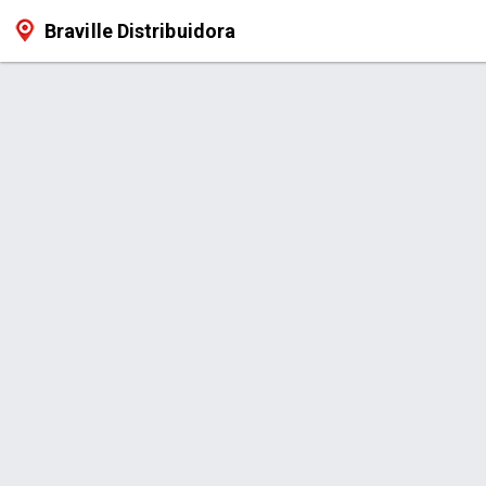
Braville Distribuidora
Produto > Banha Pamplona 500g