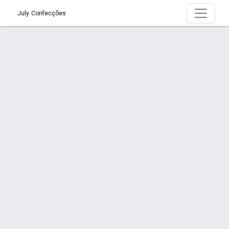
July Confecções
Serviço > Jalecos
Início
Serviço