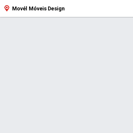
Movél Móveis Design
Página > Estofados Sob Medida