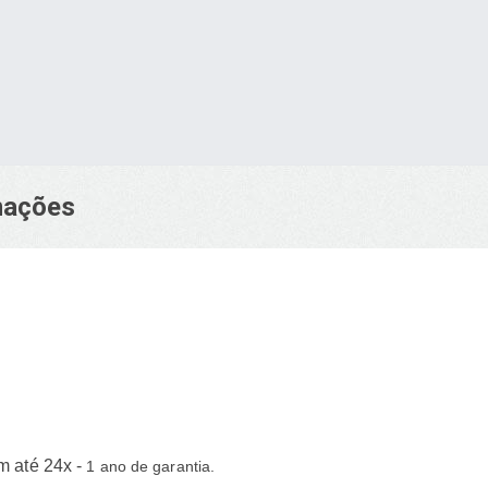
rmações
m até 24x -
1 ano de garantia.