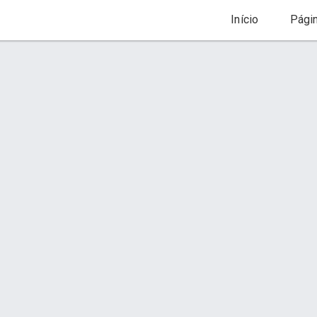
Início
Pági
Estofados Sob Medida
Descrição
Foto