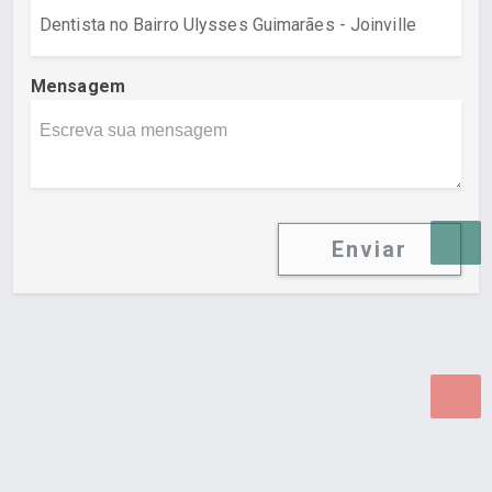
Mensagem
Enviar
Desenvolvido por Poly Design
Cubo Guia -
www.cuboguia.com.br - Desenvolvimento de Sites e
Sistemas para WEB.
© 2026 ®
Política de Cookies