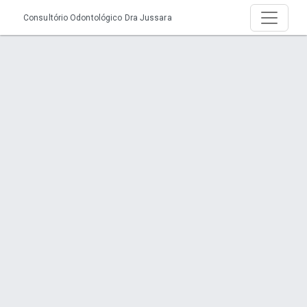
Consultório Odontológico Dra Jussara
Página > Dentista no Bairro Ulysses
Guimarães - Joinville
Início
Página