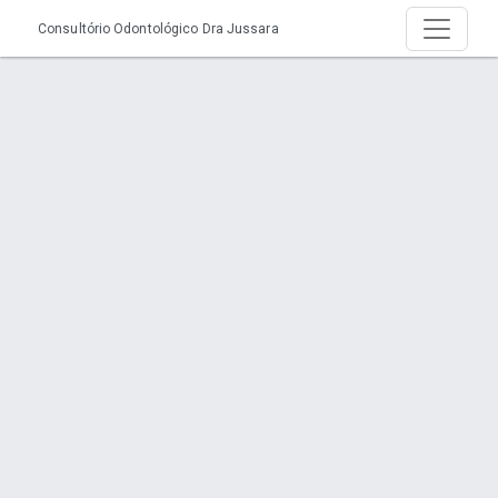
Consultório Odontológico Dra Jussara
Página > Implante Dentário em Joinville
Início
Página