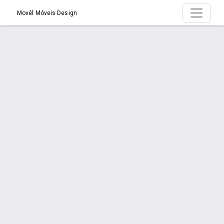
Movél Móveis Design
Produto > Estofado salmos
Início
Produto
Item na Promoção