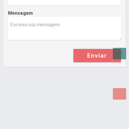
Mensagem
Enviar
Desenvolvido por Poly Design
Cubo Guia -
www.cuboguia.com.br - Desenvolvimento de Sites e
Sistemas para WEB.
© 2026 ®
Política de Cookies