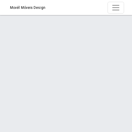
Movél Móveis Design
Produto > Estofado paris
Início
Produto